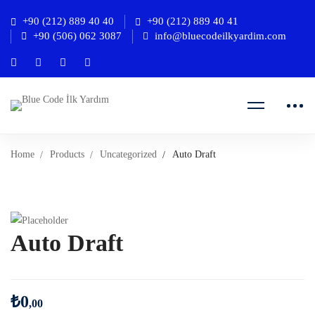
+90 (212) 889 40 40
+90 (212) 889 40 41
+90 (506) 062 3087
info@bluecodeilkyardim.com
Home
Products
Uncategorized
Auto Draft
Auto Draft
₺
0
,00