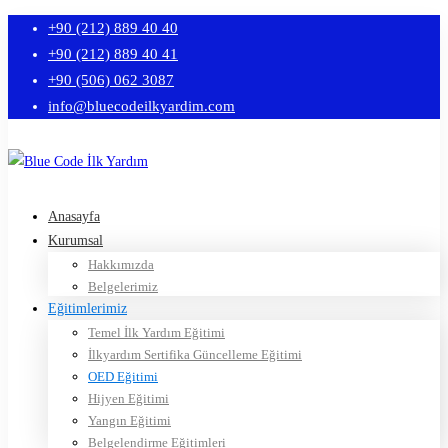
+90 (212) 889 40 40
+90 (212) 889 40 41
+90 (506) 062 3087
info@bluecodeilkyardim.com
Anasayfa
Kurumsal
Hakkımızda
Belgelerimiz
Eğitimlerimiz
Temel İlk Yardım Eğitimi
İlkyardım Sertifika Güncelleme Eğitimi
OED Eğitimi
Hijyen Eğitimi
Yangın Eğitimi
Belgelendirme Eğitimleri