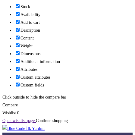
Stock
Availability
Add to cart
Description
Content
Weight
Dimensions
Additional information
Attributes
Custom attributes
Custom fields
Click outside to hide the compare bar
Compare
Wishlist
0
Open wishlist page
Continue shopping