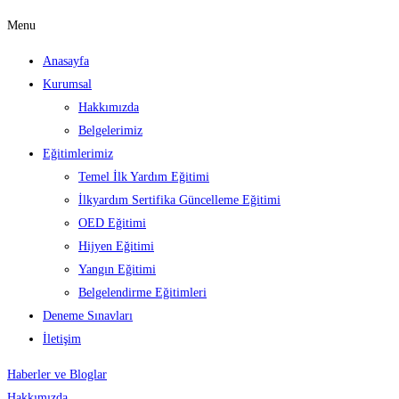
Menu
Anasayfa
Kurumsal
Hakkımızda
Belgelerimiz
Eğitimlerimiz
Temel İlk Yardım Eğitimi
İlkyardım Sertifika Güncelleme Eğitimi
OED Eğitimi
Hijyen Eğitimi
Yangın Eğitimi
Belgelendirme Eğitimleri
Deneme Sınavları
İletişim
Haberler ve Bloglar
Hakkımızda