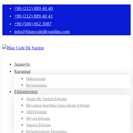
+90 (212) 889 40 40
+90 (212) 889 40 41
+90 (506) 062 3087
info@bluecodeilkyardim.com
Anasayfa
Kurumsal
Hakkımızda
Belgelerimiz
Eğitimlerimiz
Temel İlk Yardım Eğitimi
İlkyardım Sertifika Güncelleme Eğitimi
OED Eğitimi
Hijyen Eğitimi
Yangın Eğitimi
Belgelendirme Eğitimleri