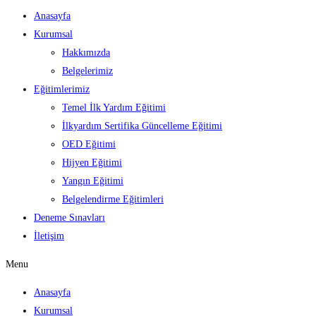
Anasayfa
Kurumsal
Hakkımızda
Belgelerimiz
Eğitimlerimiz
Temel İlk Yardım Eğitimi
İlkyardım Sertifika Güncelleme Eğitimi
OED Eğitimi
Hijyen Eğitimi
Yangın Eğitimi
Belgelendirme Eğitimleri
Deneme Sınavları
İletişim
Menu
Anasayfa
Kurumsal