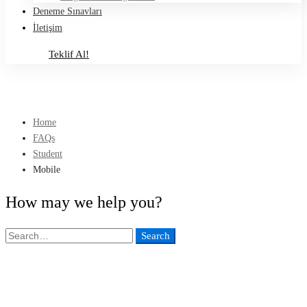
Deneme Sınavları
İletişim
Teklif Al!
Teklif Al!
Home
FAQs
Student
Mobile
How may we help you?
Search
Search
for: