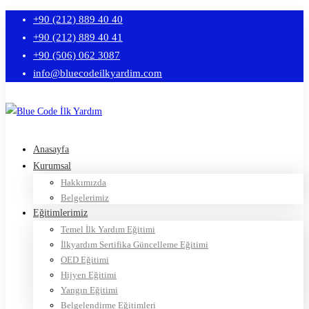
+90 (212) 889 40 40
+90 (212) 889 40 41
+90 (506) 062 3087
info@bluecodeilkyardim.com
Anasayfa
Kurumsal
Hakkımızda
Belgelerimiz
Eğitimlerimiz
Temel İlk Yardım Eğitimi
İlkyardım Sertifika Güncelleme Eğitimi
OED Eğitimi
Hijyen Eğitimi
Yangın Eğitimi
Belgelendirme Eğitimleri