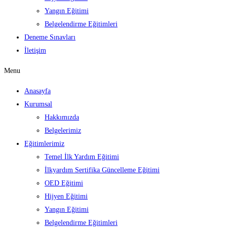
Yangın Eğitimi
Belgelendirme Eğitimleri
Deneme Sınavları
İletişim
Menu
Anasayfa
Kurumsal
Hakkımızda
Belgelerimiz
Eğitimlerimiz
Temel İlk Yardım Eğitimi
İlkyardım Sertifika Güncelleme Eğitimi
OED Eğitimi
Hijyen Eğitimi
Yangın Eğitimi
Belgelendirme Eğitimleri