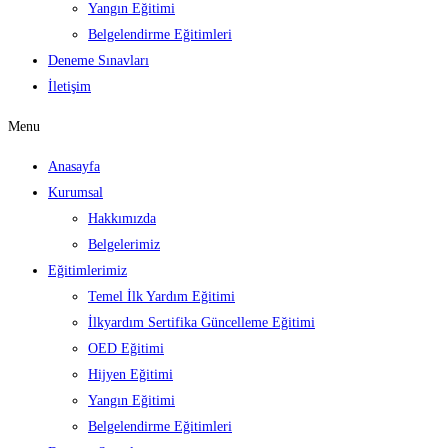
Yangın Eğitimi
Belgelendirme Eğitimleri
Deneme Sınavları
İletişim
Menu
Anasayfa
Kurumsal
Hakkımızda
Belgelerimiz
Eğitimlerimiz
Temel İlk Yardım Eğitimi
İlkyardım Sertifika Güncelleme Eğitimi
OED Eğitimi
Hijyen Eğitimi
Yangın Eğitimi
Belgelendirme Eğitimleri