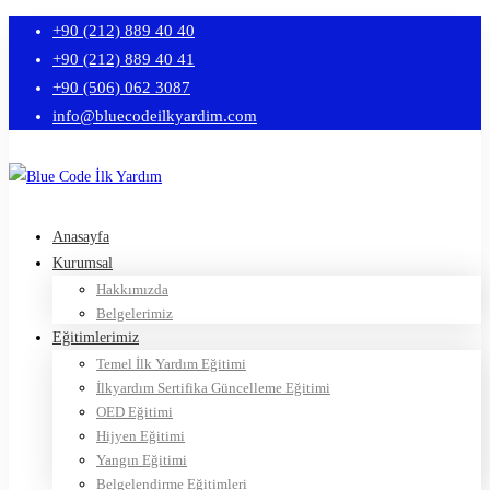
+90 (212) 889 40 40
+90 (212) 889 40 41
+90 (506) 062 3087
info@bluecodeilkyardim.com
Anasayfa
Kurumsal
Hakkımızda
Belgelerimiz
Eğitimlerimiz
Temel İlk Yardım Eğitimi
İlkyardım Sertifika Güncelleme Eğitimi
OED Eğitimi
Hijyen Eğitimi
Yangın Eğitimi
Belgelendirme Eğitimleri