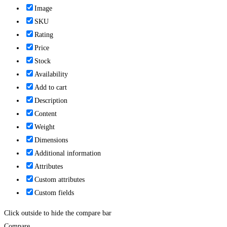
Image
SKU
Rating
Price
Stock
Availability
Add to cart
Description
Content
Weight
Dimensions
Additional information
Attributes
Custom attributes
Custom fields
Click outside to hide the compare bar
Compare