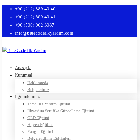
+90 (212) 889 40 40
+90 (212) 889 40 41
+90 (506) 062 3087
info@bluecodeilkyardim.com
Anasayfa
Kurumsal
Hakkımızda
Belgelerimiz
Eğitimlerimiz
Temel İlk Yardım Eğitimi
İlkyardım Sertifika Güncelleme Eğitimi
OED Eğitimi
Hijyen Eğitimi
Yangın Eğitimi
Belgelendirme Eğitimleri