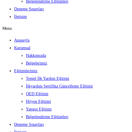
Belgelendirme Eğitimleri
Deneme Sınavları
İletişim
Menu
Anasayfa
Kurumsal
Hakkımızda
Belgelerimiz
Eğitimlerimiz
Temel İlk Yardım Eğitimi
İlkyardım Sertifika Güncelleme Eğitimi
OED Eğitimi
Hijyen Eğitimi
Yangın Eğitimi
Belgelendirme Eğitimleri
Deneme Sınavları