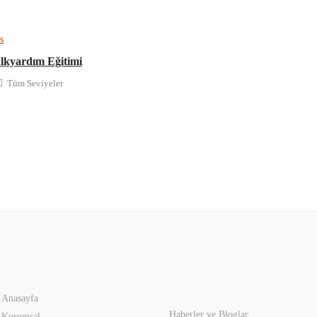
s
lkyardım Eğitimi
Tüm Seviyeler
Anasayfa
Haberler ve Bloglar
Kurumsal