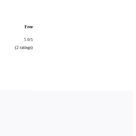
Free
5.0
/5
(2 ratings)