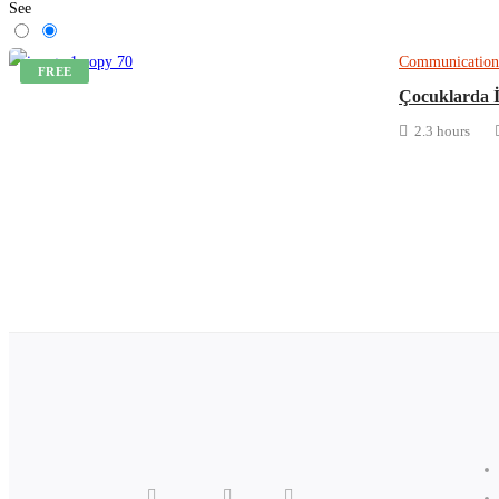
See
Communication
FREE
Çocuklarda İ
2.3 hours
Get Enrolled