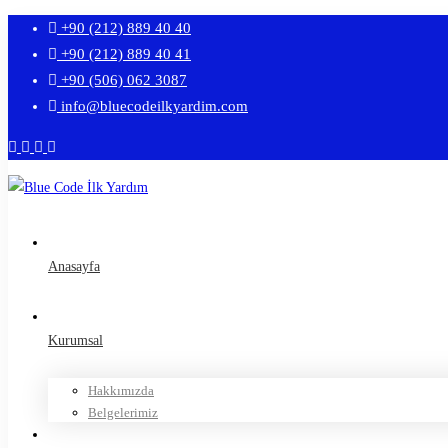
+90 (212) 889 40 40
+90 (212) 889 40 41
+90 (506) 062 3087
info@bluecodeilkyardim.com
Anasayfa
Kurumsal
Hakkımızda
Belgelerimiz