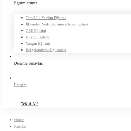
Eğitimlerimiz
Temel İlk Yardım Eğitimi
İlkyardım Sertifika Güncelleme Eğitimi
OED Eğitimi
Hijyen Eğitimi
Yangın Eğitimi
Belgelendirme Eğitimleri
Deneme Sınavları
İletişim
Teklif Al!
Teklif Al!
Home
Kurslar