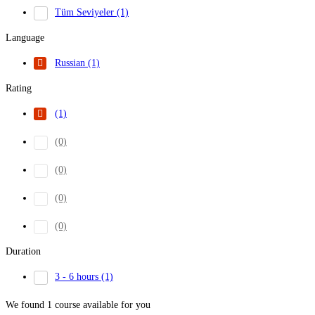
Tüm Seviyeler
(1)
Language
Russian
(1)
Rating
(1)
(0)
(0)
(0)
(0)
Duration
3 - 6 hours
(1)
We found
1
course available for you