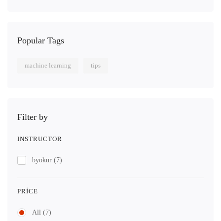
Popular Tags
machine learning
tips
Filter by
INSTRUCTOR
byokur
(7)
PRICE
All
(7)