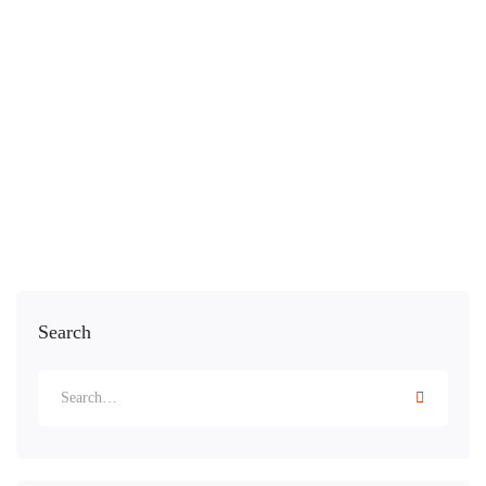
30 Kasım 2021
46 views
Merhaba Blue Code İlkyardım Eğitim Merkezi!
Bloğumuz’a hoşgeldiniz! …
Read more
Search