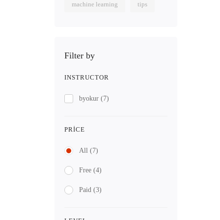
machine learning
tips
Filter by
INSTRUCTOR
byokur
(7)
PRICE
All
(7)
Free
(4)
Paid
(3)