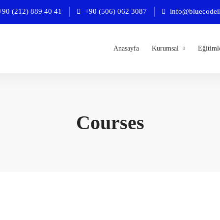
+90 (212) 889 40 41
+90 (506) 062 3087
info@bluecodei
Anasayfa
Kurumsal
Eğitiml
Courses