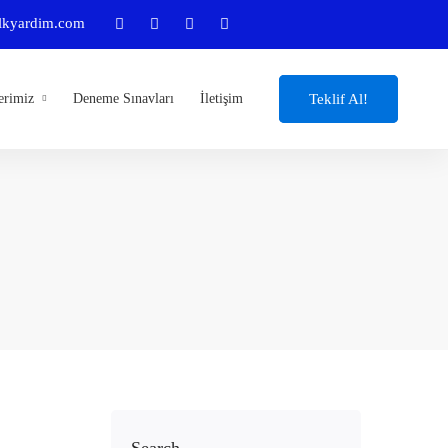
lkyardim.com
Teklif Al!
erimiz
Deneme Sınavları
İletişim